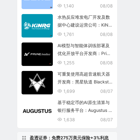
1,140
08/08
水热反应堆发电厂开发及数
据中心建设运营公司：KiNR
G, Inc.
1,761
08/08
AI模型与智能体训练部署及
优化开放平台开发商：Prim
e Intellect, Inc.
1,255
08/08
可重复使用高超音速航天器
开发商：黑星轨道 Blacksta
r Orbital Corporation
1,699
08/07
基于稳定币的AI原生清算与
银行服务平台：Augustus In
ternational Inc.
1,638
08/07
盈透证券：免费275万美元保险+3%利息