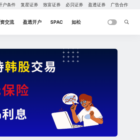
开户条件
复星证券
致富证券
必贝证券
盈透证券
广告合作
资交流
盈透开户
SPAC
如松