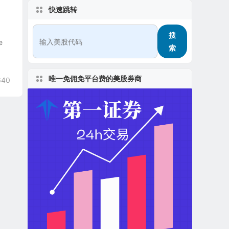
快速跳转
搜
e
索
唯一免佣免平台费的美股券商
640