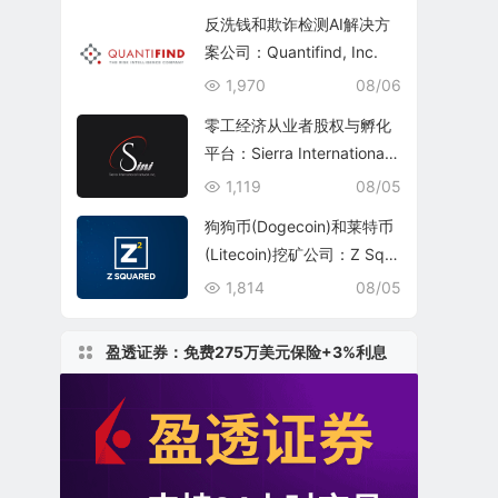
反洗钱和欺诈检测AI解决方
案公司：Quantifind, Inc.
1,970
08/06
零工经济从业者股权与孵化
平台：Sierra International
Network Inc.(SINI)
1,119
08/05
狗狗币(Dogecoin)和莱特币
(Litecoin)挖矿公司：Z Squ
ared Inc.(ZSQR)
1,814
08/05
盈透证券：免费275万美元保险+3%利息