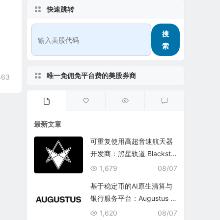
快速跳转
搜
索
唯一免佣免平台费的美股券商
463
最新文章
可重复使用高超音速航天器
开发商：黑星轨道 Blacksta
r Orbital Corporation
1,679
08/07
基于稳定币的AI原生清算与
银行服务平台：Augustus In
ternational Inc.
1,620
08/07