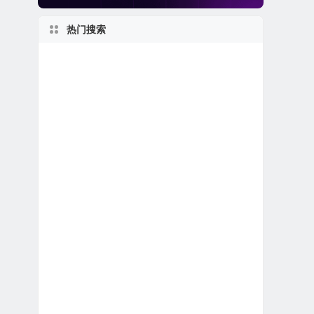
热门搜索
2010s
美股银行股
新股IPO上市
美股人工智能概念股
美股软件公司
世界第一
美股区块链概念股
佛罗里达州上市公司
加拿大在美上市公司
美国最大
私有及独角兽公司
美股保险公司
得克萨斯州上市公司
特殊目的收购公司合并上市
上市首日跌破发行价
新泽西州上市公司
加利福尼亚州上市公司
1980s
美股中概股（中国ADR）
马萨诸塞州上市公司
美股REIT公司
1960s
英国在美上市公司