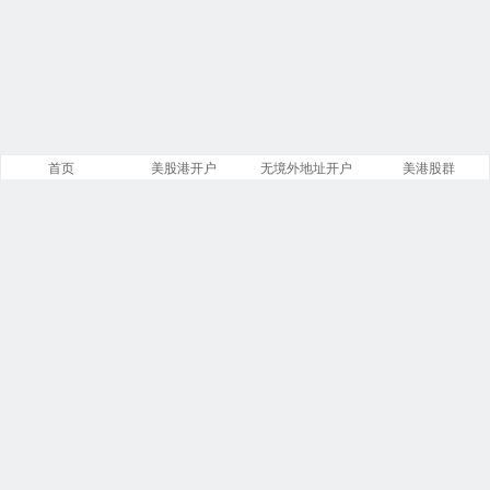
首页
美股港开户
无境外地址开户
美港股群
站点导航