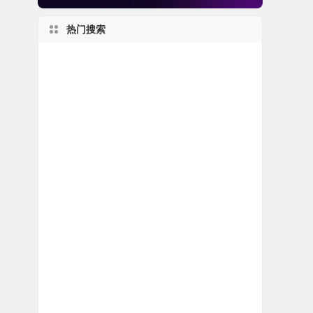
热门搜索
2020s
伊利诺伊州上市公司
纽约州上市公司
美股生物科技公司
1970s
1950s
美股区块链概念股
美股银行股
佛罗里达州上市公司
1990s
世界第一
上市首日跌破发行价
特殊目的收购公司合并上市
美股金融科技公司
私有及独角兽公司
美股退市公司
加拿大在美上市公司
美股生物制药公司
美国最大
2000s
美股人工智能概念股
马萨诸塞州上市公司
美国小型区域银行
美股REIT公司