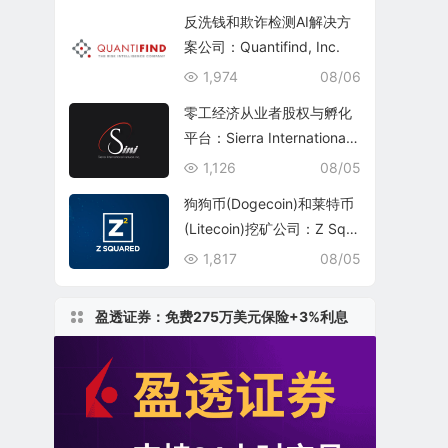
反洗钱和欺诈检测AI解决方
案公司：Quantifind, Inc.
1,974
08/06
零工经济从业者股权与孵化
平台：Sierra International
Network Inc.(SINI)
1,126
08/05
狗狗币(Dogecoin)和莱特币
(Litecoin)挖矿公司：Z Squ
ared Inc.(ZSQR)
1,817
08/05
盈透证券：免费275万美元保险+3%利息