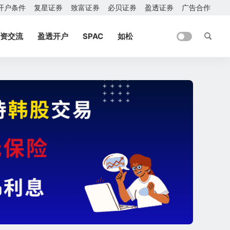
开户条件
复星证券
致富证券
必贝证券
盈透证券
广告合作
资交流
盈透开户
SPAC
如松