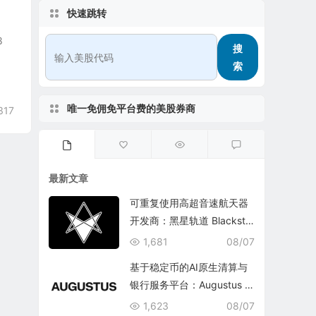
快速跳转
8
搜
索
唯一免佣免平台费的美股券商
317
最新文章
可重复使用高超音速航天器
开发商：黑星轨道 Blacksta
r Orbital Corporation
1,681
08/07
基于稳定币的AI原生清算与
银行服务平台：Augustus In
ternational Inc.
1,623
08/07