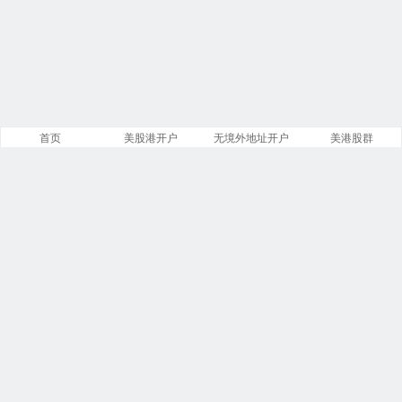
首页
美股港开户
无境外地址开户
美港股群
站点导航