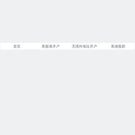
首页
美股港开户
无境外地址开户
美港股群
站点导航