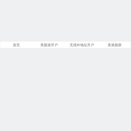
首页
美股港开户
无境外地址开户
美港股群
站点导航