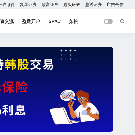
开户条件
复星证券
致富证券
必贝证券
盈透证券
广告合作
资交流
盈透开户
SPAC
如松