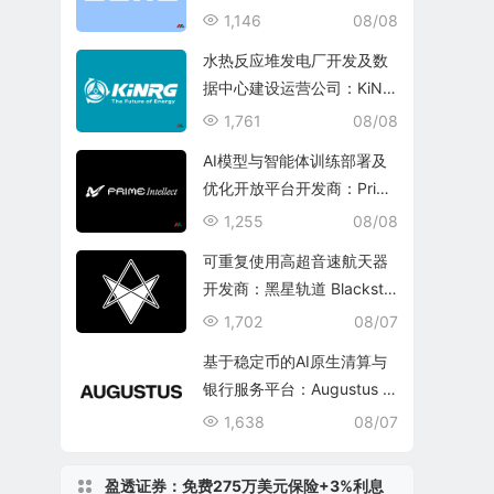
1,146
08/08
水热反应堆发电厂开发及数
据中心建设运营公司：KiNR
G, Inc.
1,761
08/08
AI模型与智能体训练部署及
优化开放平台开发商：Prim
e Intellect, Inc.
1,255
08/08
可重复使用高超音速航天器
开发商：黑星轨道 Blacksta
r Orbital Corporation
1,702
08/07
基于稳定币的AI原生清算与
银行服务平台：Augustus In
ternational Inc.
1,638
08/07
盈透证券：免费275万美元保险+3%利息