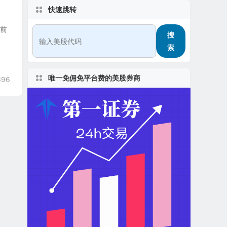
快速跳转
，前
搜
索
唯一免佣免平台费的美股券商
696