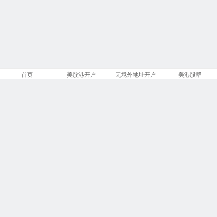
首页
美股港开户
无境外地址开户
美港股群
站点导航