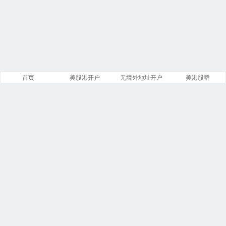
首页
美股港开户
无境外地址开户
美港股群
站点导航