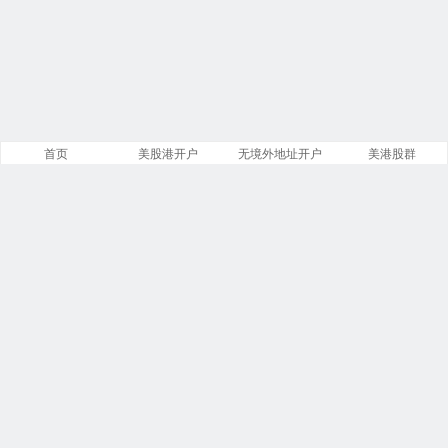
首页
美股港开户
无境外地址开户
美港股群
站点导航