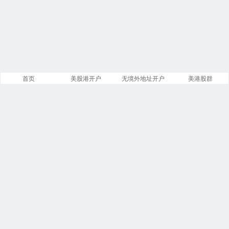
首页
美股港开户
无境外地址开户
美港股群
站点导航