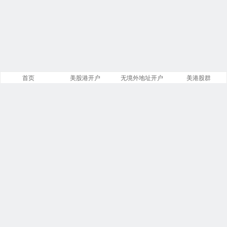
首页
美股港开户
无境外地址开户
美港股群
站点导航