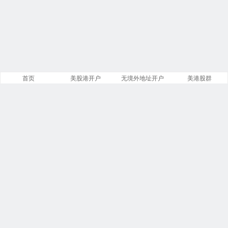
首页
美股港开户
无境外地址开户
美港股群
站点导航