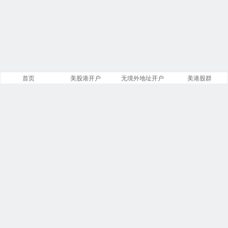
首页
美股港开户
无境外地址开户
美港股群
站点导航