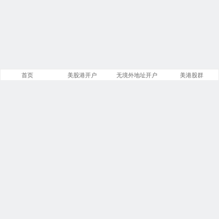
首页
美股港开户
无境外地址开户
美港股群
站点导航