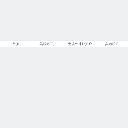
首页
美股港开户
无境外地址开户
美港股群
站点导航