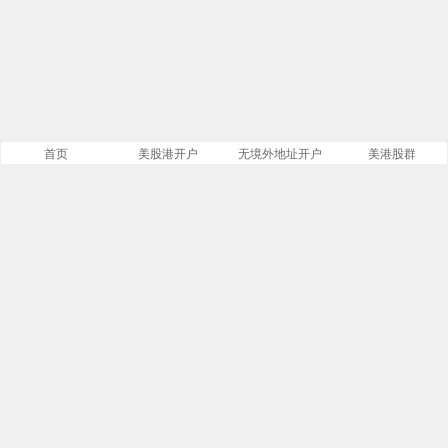
首页
美股港开户
无境外地址开户
美港股群
站点导航