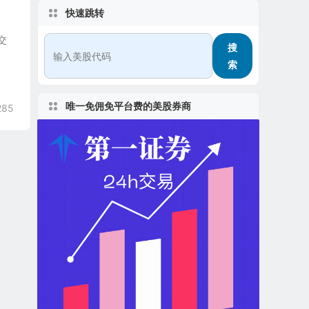
快速跳转
上交
搜
索
唯一免佣免平台费的美股券商
285