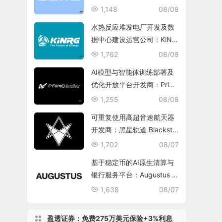
1,148
08/08
水热反应堆发电厂开发及数
据中心建设运营公司：KiNR
G, Inc.
1,762
08/08
AI模型与智能体训练部署及
优化开放平台开发商：Prim
e Intellect, Inc.
1,255
08/08
可重复使用高超音速航天器
开发商：黑星轨道 Blacksta
r Orbital Corporation
1,702
08/07
基于稳定币的AI原生清算与
银行服务平台：Augustus In
ternational Inc.
1,638
08/07
盈透证券：免费275万美元保险+3%利息