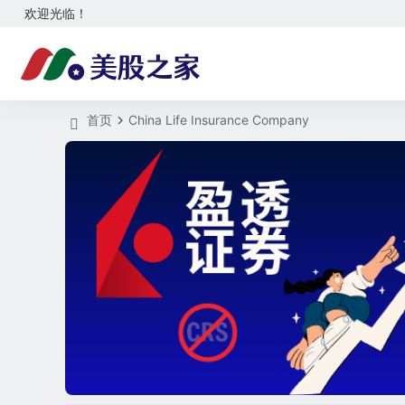
欢迎光临！
首页
China Life Insurance Company