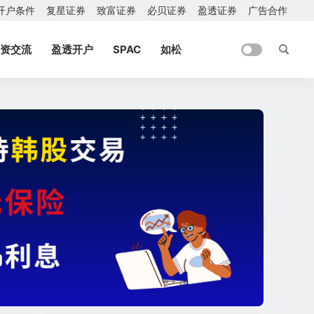
开户条件
复星证券
致富证券
必贝证券
盈透证券
广告合作
资交流
盈透开户
SPAC
如松