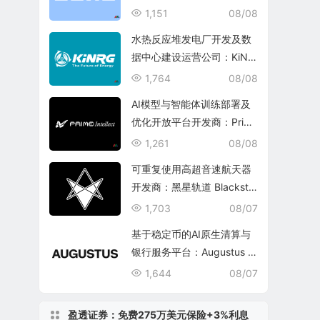
1,151
08/08
水热反应堆发电厂开发及数
据中心建设运营公司：KiNR
G, Inc.
1,764
08/08
AI模型与智能体训练部署及
优化开放平台开发商：Prim
e Intellect, Inc.
1,261
08/08
可重复使用高超音速航天器
开发商：黑星轨道 Blacksta
r Orbital Corporation
1,703
08/07
基于稳定币的AI原生清算与
银行服务平台：Augustus In
ternational Inc.
1,644
08/07
盈透证券：免费275万美元保险+3%利息