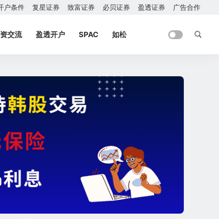
开户条件
复星证券
致富证券
必贝证券
盈透证券
广告合作
资交流
盈透开户
SPAC
如松