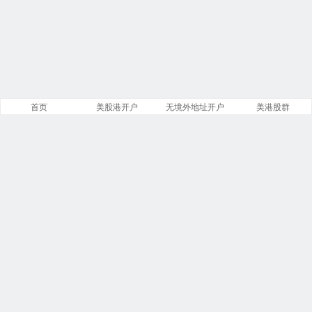
首页
美股港开户
无境外地址开户
美港股群
站点导航