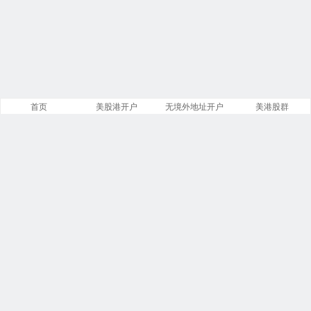
首页
美股港开户
无境外地址开户
美港股群
站点导航