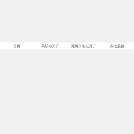
首页
美股港开户
无境外地址开户
美港股群
站点导航