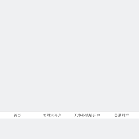
首页
美股港开户
无境外地址开户
美港股群