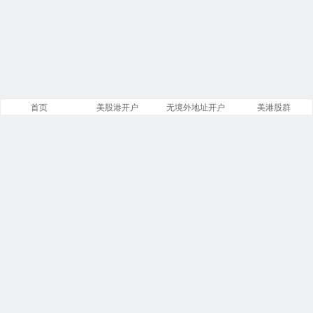
首页
美股港开户
无境外地址开户
美港股群
站点导航