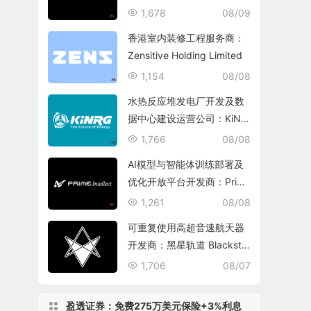
echnology Group
1,678
08/09
香港室内装修工程服务商：
Zensitive Holding Limited
1,154
08/08
水热反应堆发电厂开发及数
据中心建设运营公司：KiNR
G, Inc.
1,766
08/08
AI模型与智能体训练部署及
优化开放平台开发商：Prim
e Intellect, Inc.
1,261
08/08
可重复使用高超音速航天器
开发商：黑星轨道 Blacksta
r Orbital Corporation
1,706
08/07
盈透证券：免费275万美元保险+3%利息