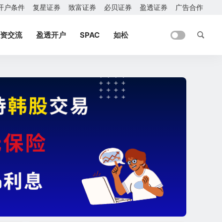
开户条件
复星证券
致富证券
必贝证券
盈透证券
广告合作
资交流
盈透开户
SPAC
如松