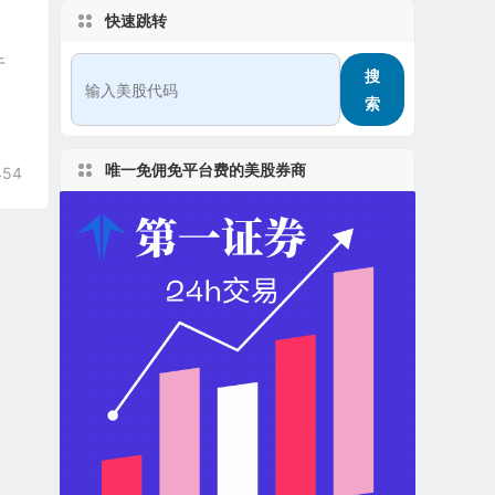
快速跳转
于
搜
索
唯一免佣免平台费的美股券商
454