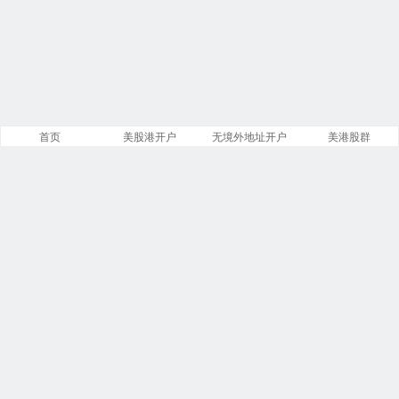
首页
美股港开户
无境外地址开户
美港股群
站点导航