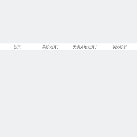
首页
美股港开户
无境外地址开户
美港股群
站点导航