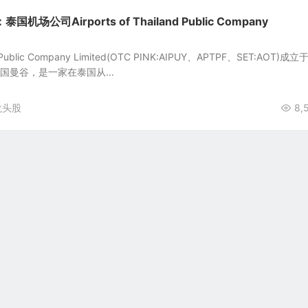
场公司Airports of Thailand Public Company
and Public Company Limited(OTC PINK:AIPUY、APTPF、SET:AOT)成立
泰国曼谷，是一家在泰国从...
龙头股
8,