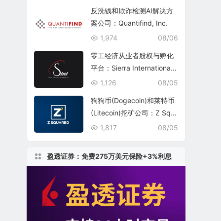
反洗钱和欺诈检测AI解决方
案公司：Quantifind, Inc.
1,974
08/06
零工经济从业者股权与孵化
平台：Sierra International
Network Inc.(SINI)
1,126
08/05
狗狗币(Dogecoin)和莱特币
(Litecoin)挖矿公司：Z Squ
ared Inc.(ZSQR)
1,817
08/05
盈透证券：免费275万美元保险+3%利息