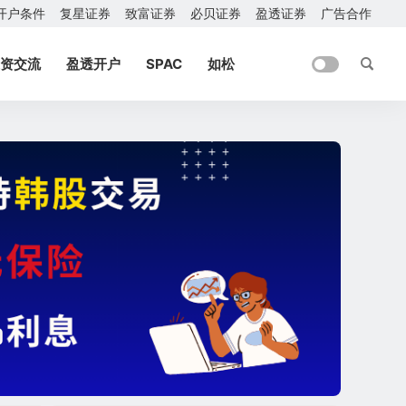
开户条件
复星证券
致富证券
必贝证券
盈透证券
广告合作
资交流
盈透开户
SPAC
如松