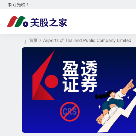
欢迎光临！
首页
Airports of Thailand Public Company Limited