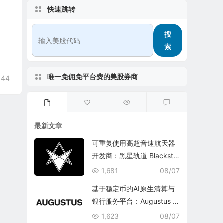
快速跳转
搜
于
索
唯一免佣免平台费的美股券商
544
最新文章
可重复使用高超音速航天器
开发商：黑星轨道 Blacksta
r Orbital Corporation
1,681
08/07
基于稳定币的AI原生清算与
银行服务平台：Augustus In
ternational Inc.
1,623
08/07