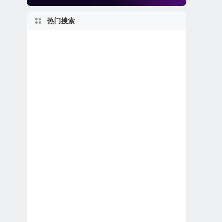
热门搜索
美股龙头股
美国小型区域银行
1980s
佛罗里达州上市公司
上市首日跌破发行价
得克萨斯州上市公司
1970s
1960s
2010s
加拿大在美上市公司
美股医疗设备公司
美股银行股
2000s
特殊目的收购公司合并上市
2020s
1950s
美股保险公司
美股金融科技公司
美股REIT公司
马萨诸塞州上市公司
美股中概股（中国ADR）
美股退市公司
美股电子商务公司