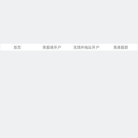
首页
美股港开户
无境外地址开户
美港股群
站点导航