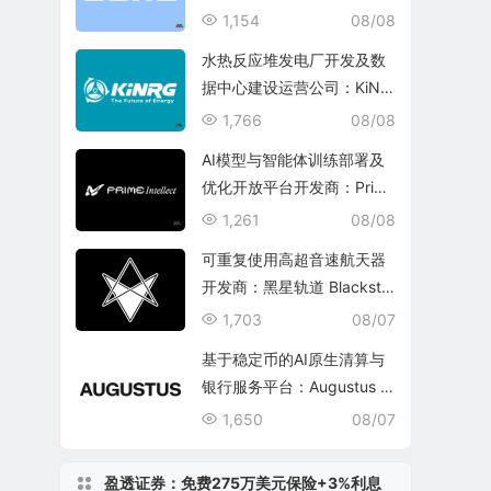
1,154
08/08
水热反应堆发电厂开发及数
据中心建设运营公司：KiNR
G, Inc.
1,766
08/08
AI模型与智能体训练部署及
优化开放平台开发商：Prim
e Intellect, Inc.
1,261
08/08
可重复使用高超音速航天器
开发商：黑星轨道 Blacksta
r Orbital Corporation
1,703
08/07
基于稳定币的AI原生清算与
银行服务平台：Augustus In
ternational Inc.
1,650
08/07
盈透证券：免费275万美元保险+3%利息