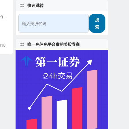
快速跳转
纽约，
搜
索
唯一免佣免平台费的美股券商
418