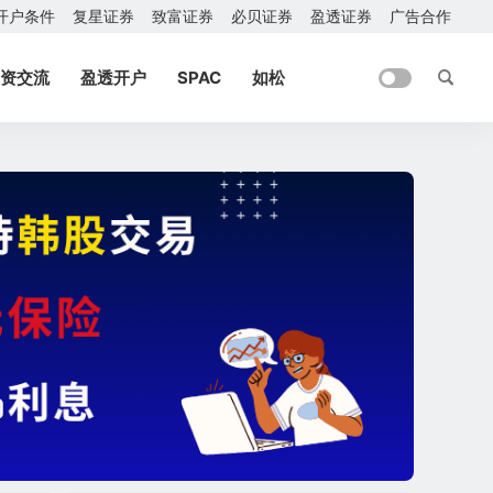
开户条件
复星证券
致富证券
必贝证券
盈透证券
广告合作
资交流
盈透开户
SPAC
如松