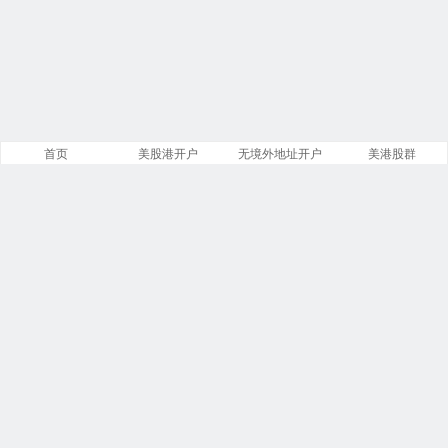
首页
美股港开户
无境外地址开户
美港股群
站点导航