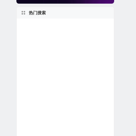
热门搜索
美股退市公司
新股IPO上市
纽约州上市公司
美股中概股（中国ADR）
美股生物制药公司
美股人工智能概念股
加拿大在美上市公司
加利福尼亚州上市公司
1970s
2020s
上市首日跌破发行价
美股银行股
特殊目的收购公司合并上市
2000s
1960s
新泽西州上市公司
1990s
伊利诺伊州上市公司
英国在美上市公司
美股区块链概念股