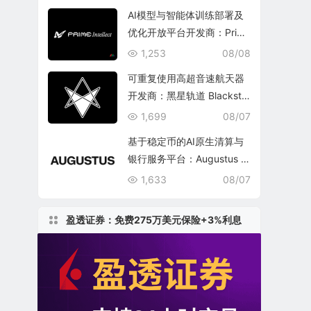
AI模型与智能体训练部署及
优化开放平台开发商：Prim
e Intellect, Inc.
1,253
08/08
可重复使用高超音速航天器
开发商：黑星轨道 Blacksta
r Orbital Corporation
1,699
08/07
基于稳定币的AI原生清算与
银行服务平台：Augustus In
ternational Inc.
1,633
08/07
盈透证券：免费275万美元保险+3%利息