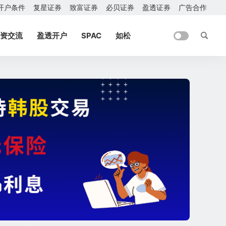
开户条件
复星证券
致富证券
必贝证券
盈透证券
广告合作
资交流
盈透开户
SPAC
如松