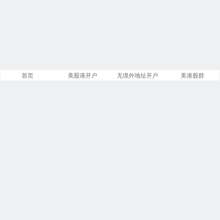
首页
美股港开户
无境外地址开户
美港股群
站点导航