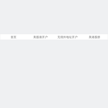
首页
美股港开户
无境外地址开户
美港股群
站点导航