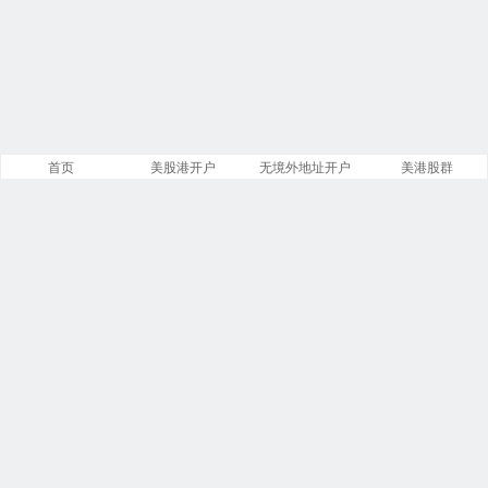
首页
美股港开户
无境外地址开户
美港股群
站点导航