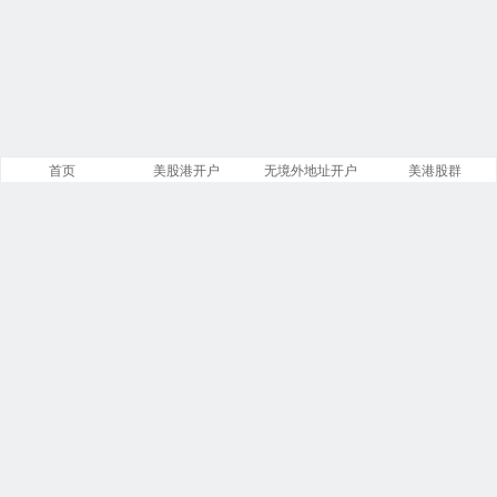
首页
美股港开户
无境外地址开户
美港股群
站点导航