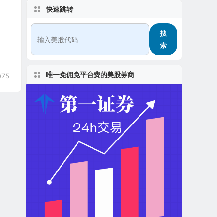
快速跳转
0
搜
索
唯一免佣免平台费的美股券商
075