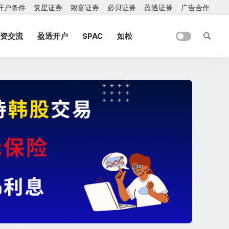
开户条件
复星证券
致富证券
必贝证券
盈透证券
广告合作
资交流
盈透开户
SPAC
如松