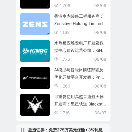
echnology Group
1,708
08/09
香港室内装修工程服务商：
Zensitive Holding Limited
1,168
08/08
水热反应堆发电厂开发及数
据中心建设运营公司：KiNR
G, Inc.
1,776
08/08
AI模型与智能体训练部署及
优化开放平台开发商：Prim
e Intellect, Inc.
1,269
08/08
可重复使用高超音速航天器
开发商：黑星轨道 Blacksta
r Orbital Corporation
1,716
08/07
盈透证券：免费275万美元保险+3%利息