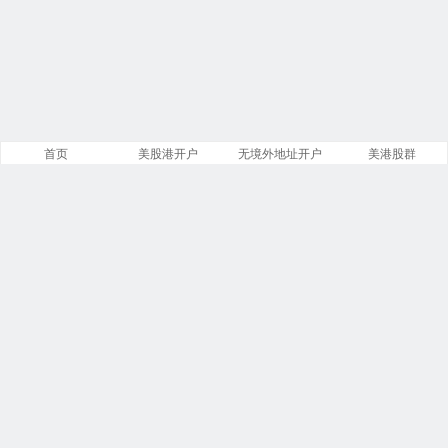
首页
美股港开户
无境外地址开户
美港股群
站点导航