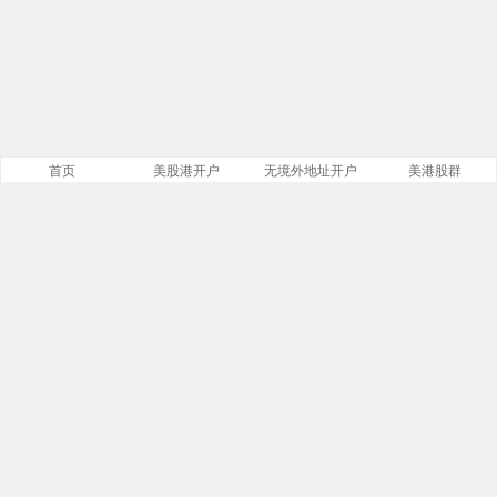
首页
美股港开户
无境外地址开户
美港股群
站点导航