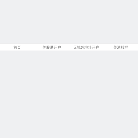
首页
美股港开户
无境外地址开户
美港股群
站点导航