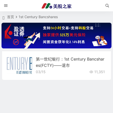
首页
1st Century Bancshares
第一世纪银行：1st Century Bancshar
es(FCTY)——退市
03/15
11,351