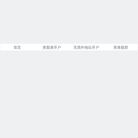
首页
美股港开户
无境外地址开户
美港股群
站点导航