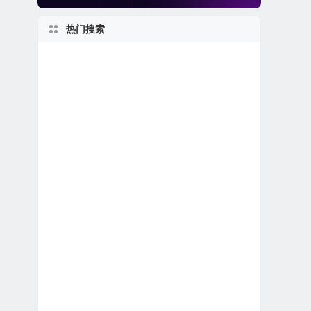
热门搜索
加利福尼亚州上市公司
美股中概股（中国ADR）
1960s
美股龙头股
美股软件公司
美股退市公司
美股区块链概念股
2010s
美股电子商务公司
马萨诸塞州上市公司
2020s
美股生物制药公司
1990s
2000s
1970s
日本在美上市公司
美股人工智能概念股
美国最大
美股金融科技公司
美股医疗设备公司
1980s
世界第一
1950s
美股银行股
美股生物科技公司
新股IPO上市
美国小型区域银行