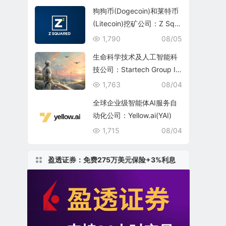
狗狗币(Dogecoin)和莱特币
(Litecoin)挖矿公司：Z Squ
ared Inc.(ZSQR)
1,790
08/05
生命科学技术及人工智能科
技公司：Startech Group In
c.
1,763
08/04
全球企业级智能体AI服务自
动化公司：Yellow.ai(YAI)
1,715
08/04
盈透证券：免费275万美元保险+3%利息