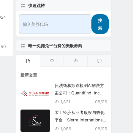
快速跳转
024
搜
索
唯一免佣免平台费的美股券商
650
最新文章
反洗钱和欺诈检测AI解决方
案公司：Quantifind, Inc.
1,821
08/06
零工经济从业者股权与孵化
平台：Sierra International
Network Inc.(SINI)
1,086
08/05