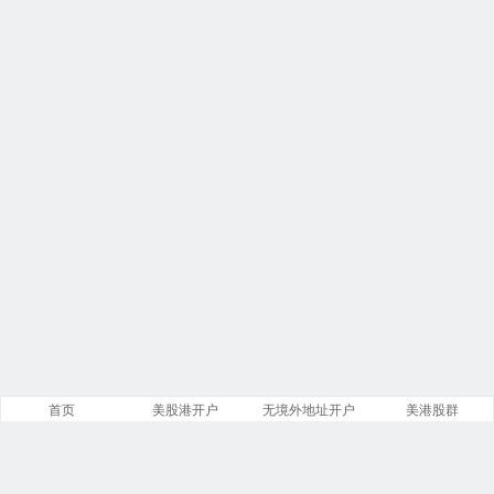
首页
美股港开户
无境外地址开户
美港股群