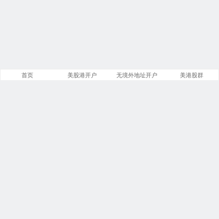
首页
美股港开户
无境外地址开户
美港股群
站点导航