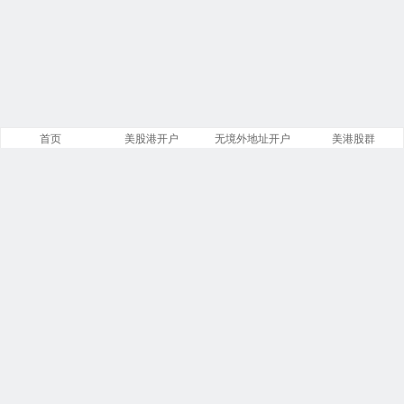
首页
美股港开户
无境外地址开户
美港股群
站点导航