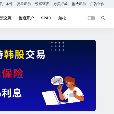
开户条件
复星证券
致富证券
必贝证券
盈透证券
广告合作
资交流
盈透开户
SPAC
如松