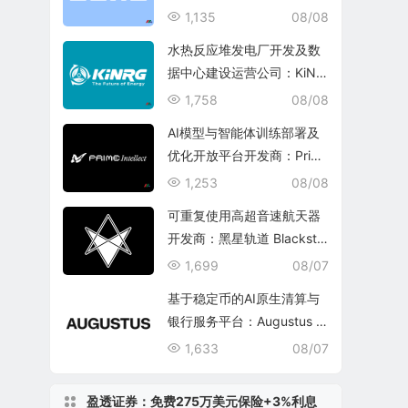
1,135
08/08
水热反应堆发电厂开发及数
据中心建设运营公司：KiNR
G, Inc.
1,758
08/08
AI模型与智能体训练部署及
优化开放平台开发商：Prim
e Intellect, Inc.
1,253
08/08
可重复使用高超音速航天器
开发商：黑星轨道 Blacksta
r Orbital Corporation
1,699
08/07
基于稳定币的AI原生清算与
银行服务平台：Augustus In
ternational Inc.
1,633
08/07
盈透证券：免费275万美元保险+3%利息