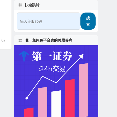
快速跳转
搜
索
唯一免佣免平台费的美股券商
853