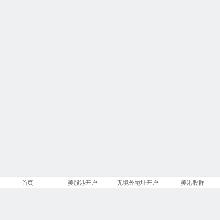
首页
美股港开户
无境外地址开户
美港股群