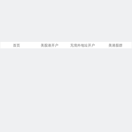
首页
美股港开户
无境外地址开户
美港股群
站点导航