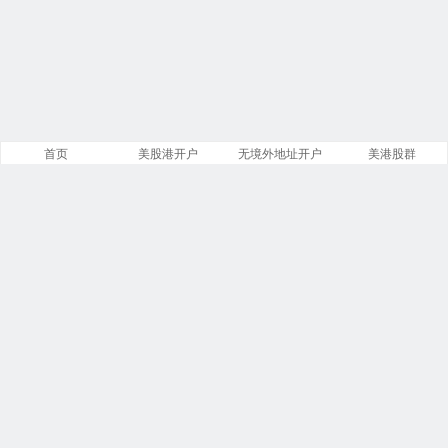
首页
美股港开户
无境外地址开户
美港股群
站点导航